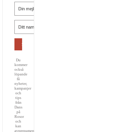
Skicka
Du
kommer
också
löpande
få
nyheter,
kampanjer
och
tips
från
Dans
på
Rosor
och
kan
avprenumerera