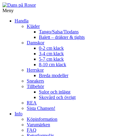
Skip
to
Meny
content
Handla
Kläder
Tango/Salsa/Tiodans
Balett – dräkter & tights
Damskor
0-2 cm klack
3-4 cm klack
5-7 cm klack
8-10 cm klack
Herrskor
Breda modeller
Sneakers
Tillbehör
Sulor och inlägg
Skovård och övrigt
REA
Sista Chansen!
Info
Köpinformation
Varumärken
FAQ
Returformulär