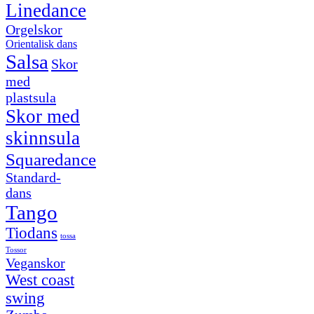
Linedance
Orgelskor
Orientalisk dans
Salsa
Skor
med
plastsula
Skor med
skinnsula
Squaredance
Standard-
dans
Tango
Tiodans
tossa
Tossor
Veganskor
West coast
swing