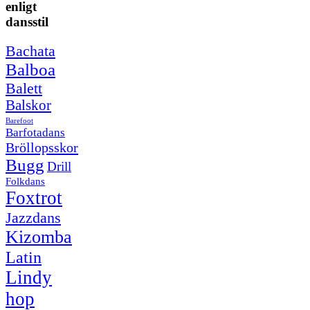
enligt
dansstil
Bachata
Balboa
Balett
Balskor
Barefoot
Barfotadans
Bröllopsskor
Bugg
Drill
Folkdans
Foxtrot
Jazzdans
Kizomba
Latin
Lindy
hop