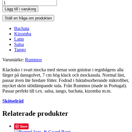
Rummos
"Santigold"
Lägg till i varukorg
Sparkle
mängd
Ställ en fråga om produkten
Bachata
Kizomba
Latin
Salsa
Tango
Varumärke:
Rummos
Klacksko i svart mocka med stenar som gnistrar i regnbågens alla
färger på dansgolvet, 7 cm hög klack och mockasula. Normal läst,
passar även lite bredare fötter. Fodrad i fuktabsorberande mikrofiber,
mycket skön stötdämpande sula. Från Rummos (made in Portugal).
Passar perfekt till t.ex. salsa, tango, bachata, kizomba m.m.
Skötselråd
Relaterade produkter
Save