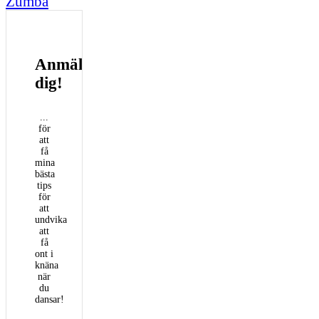
Zumba
Anmäl
dig!
...
för
att
få
mina
bästa
tips
för
att
undvika
att
få
ont i
knäna
när
du
dansar!