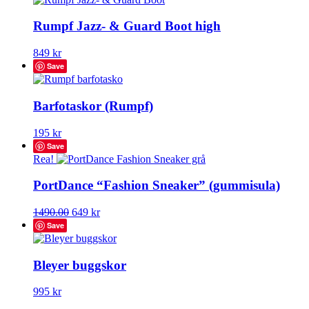
Rumpf Jazz- & Guard Boot high
Den
849
kr
här
Save
produkten
har
flera
Barfotaskor (Rumpf)
varianter.
De
Den
195
kr
olika
här
Save
alternativen
produkten
Rea!
kan
har
väljas
flera
PortDance “Fashion Sneaker” (gummisula)
på
varianter.
produktsidan
De
Den
1490.00
649
kr
olika
här
Save
alternativen
produkten
kan
har
väljas
flera
Bleyer buggskor
på
varianter.
produktsidan
De
Den
995
kr
olika
här