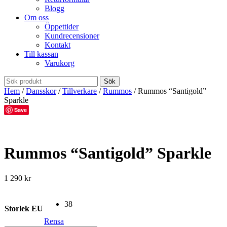
Blogg
Om oss
Öppettider
Kundrecensioner
Kontakt
Till kassan
Varukorg
Hem
/
Dansskor
/
Tillverkare
/
Rummos
/ Rummos “Santigold”
Sparkle
Save
Rummos “Santigold” Sparkle
1 290
kr
38
Storlek EU
Rensa