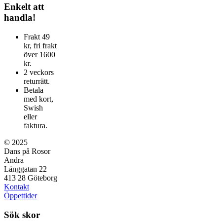
alternativen
produkten
Enkelt att
kan
har
handla!
väljas
flera
på
varianter.
Frakt 49
produktsidan
De
kr, fri frakt
olika
över 1600
alternativen
kr.
kan
2 veckors
väljas
returrätt.
på
Betala
produktsidan
med kort,
Swish
eller
faktura.
© 2025
Dans på Rosor
Andra
Långgatan 22
413 28 Göteborg
Kontakt
Öppettider
Sök skor