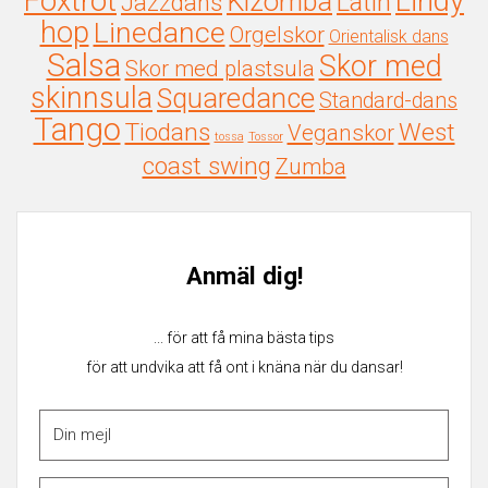
Foxtrot
Lindy
Kizomba
Latin
Jazzdans
hop
Linedance
Orgelskor
Orientalisk dans
Salsa
Skor med
Skor med plastsula
skinnsula
Squaredance
Standard-dans
Tango
Tiodans
West
Veganskor
tossa
Tossor
coast swing
Zumba
Anmäl dig!
... för att få mina bästa tips
för att undvika att få ont i knäna när du dansar!