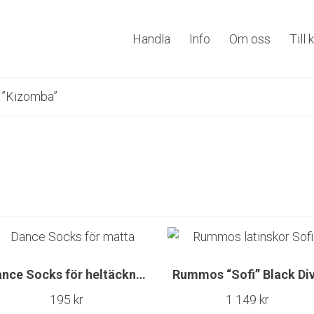
Handla
Info
Om oss
Till
 ”Kizomba”
t
Dance Socks för heltäckningsmatta
Rummos “Sofi” Black Di
195
kr
1 149
kr