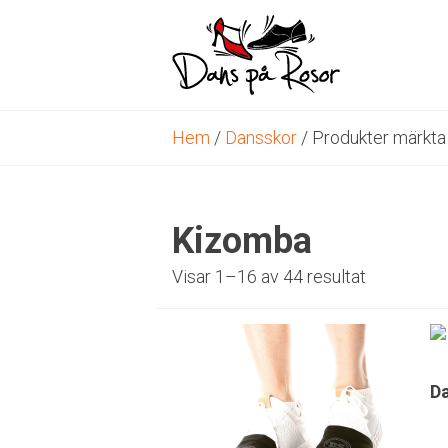
Skip
to
content
Hem
/
Dansskor
/ Produkter märkta
Kizomba
Sortera
Visar 1–16 av 44 resultat
efter
popularite