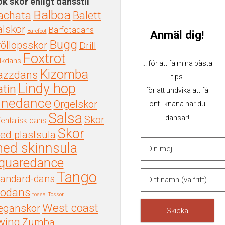
k skor enligt dansstil
e
oduktsidan
De
Balboa
achata
Balett
ika
olika
alskor
Barfotadans
ternativen
Barefoot
Anmäl dig!
alternativen
Bugg
n
röllopsskor
Drill
kan
Foxtrot
ljas
lkdans
... för att få mina bästa
väljas
Kizomba
azzdans
tips
på
oduktsidan
Lindy hop
atin
för att undvika att få
produktsidan
inedance
Orgelskor
ont i knäna när du
Salsa
dansar!
Skor
ientalisk dans
Skor
ed plastsula
ed skinnsula
quaredance
Tango
tandard-dans
iodans
tossa
Tossor
West coast
eganskor
Skicka
wing
Zumba