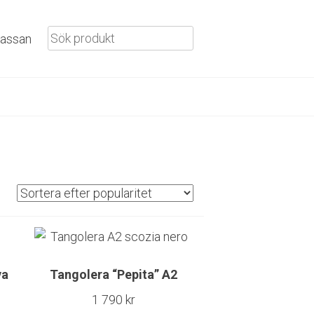
 kassan
va
Tangolera “Pepita” A2
1 790
kr