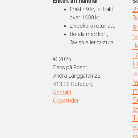
Enkelt att handla!
Sö
De
D
pr
B
Frakt 49 kr, fri frakt
olika
ol
över 1600 kr.
B
alternativen
al
2 veckors returrätt.
kan
ka
B
Betala med kort,
väljas
vä
Fo
Swish eller faktura.
på
på
J
produktsidan
pr
L
© 2025
L
Dans på Rosor
Or
Andra Långgatan 22
m
413 28 Göteborg
m
Kontakt
S
Öppettider
S
T
V
s