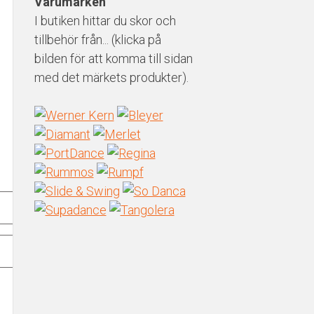
produktsidan
Varumärken
varianter.
I butiken hittar du skor och
De
tillbehör från... (klicka på
olika
bilden för att komma till sidan
alternativen
med det märkets produkter).
kan
väljas
på
produktsidan