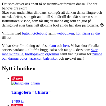
Det som driver oss är att få se människor fortsätta dansa. För det
behövs bra skor!
Skor som underlättar din dans, som gör att du kan dansa längre och
mer skadefritt, som gör att du till slut får till den där snurren som
instruktören visade, som får dig att känna dig som en gud på
dansgolvet eller bara helt glömma bort att du har skor på fötterna. 🙂
Vi finns med
butik
i
Göteborg
, samt
webbutiken
,
hör gärna av dig
till oss!
Vi har skor för träning och fest,
dam
och
herr
. Vi har skor för alla
sorters pardans – allt från bugg, salsa och tango – dessutom
skor
med skinnsula
,
bröllopsskor
,
orgelskor
samt träningsskor för
zumba
och dansaerobics
,
jazzskor
,
balettskor
och mycket mer!
Nytt i butiken
Save
Tangolera ”Chiara”
Den
1 790
kr
här
Save