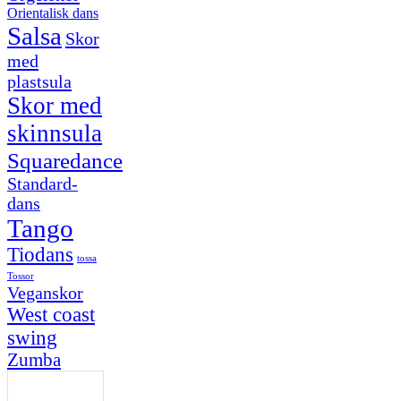
Orientalisk dans
Salsa
Skor
med
plastsula
Skor med
skinnsula
Squaredance
Standard-
dans
Tango
Tiodans
tossa
Tossor
Veganskor
West coast
swing
Zumba