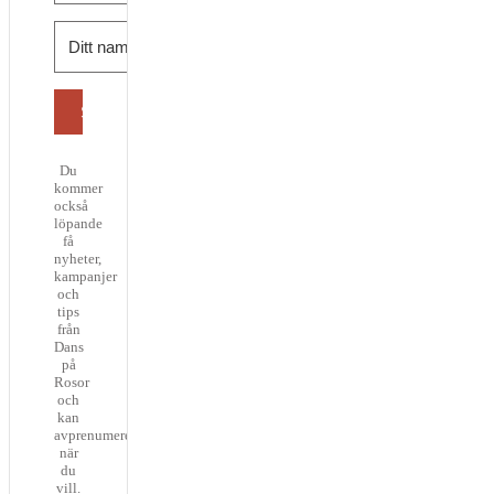
Skicka
Du
kommer
också
löpande
få
nyheter,
kampanjer
och
tips
från
Dans
på
Rosor
och
kan
avprenumerera
när
du
vill.