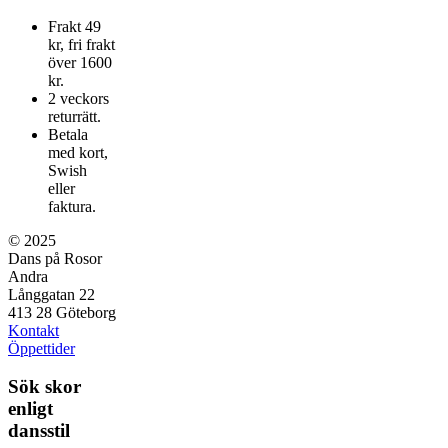
olika
Frakt 49
alternativen
kr, fri frakt
kan
över 1600
väljas
kr.
på
2 veckors
produktsidan
returrätt.
Betala
med kort,
Swish
eller
faktura.
© 2025
Dans på Rosor
Andra
Långgatan 22
413 28 Göteborg
Kontakt
Öppettider
Sök skor
enligt
dansstil