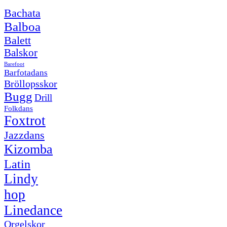
Bachata
Balboa
Balett
Balskor
Barefoot
Barfotadans
Bröllopsskor
Bugg
Drill
Folkdans
Foxtrot
Jazzdans
Kizomba
Latin
Lindy
hop
Linedance
Orgelskor