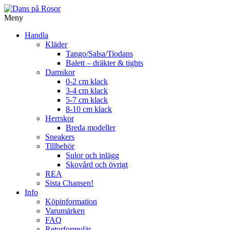
Skip
to
Meny
content
Handla
Kläder
Tango/Salsa/Tiodans
Balett – dräkter & tights
Damskor
0-2 cm klack
3-4 cm klack
5-7 cm klack
8-10 cm klack
Herrskor
Breda modeller
Sneakers
Tillbehör
Sulor och inlägg
Skovård och övrigt
REA
Sista Chansen!
Info
Köpinformation
Varumärken
FAQ
Returformulär