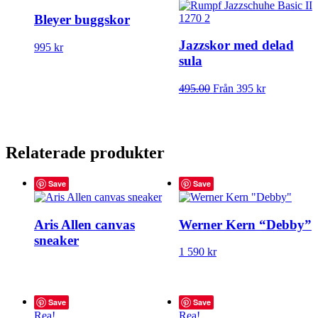
Bleyer buggskor
Jazzskor med delad
Den
995
kr
här
sula
produkten
har
Den
495.00
Från
395
kr
flera
här
varianter.
produkten
De
har
olika
flera
alternativen
Relaterade produkter
varianter.
kan
De
väljas
olika
Save
Save
på
alternativen
produktsidan
kan
väljas
Aris Allen canvas
Werner Kern “Debby”
på
sneaker
produktsid
Den
1 590
kr
här
produkten
har
flera
Save
Save
varianter.
Rea!
Rea!