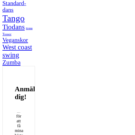
Standard-
dans
Tango
Tiodans
tossa
Tossor
Veganskor
West coast
swing
Zumba
Anmäl
dig!
...
för
att
få
mina