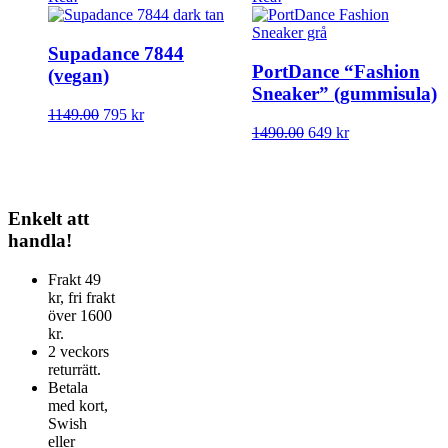
De
olika
alternativen
Supadance 7844
kan
PortDance “Fashion
(vegan)
väljas
Sneaker” (gummisula)
på
Den
1149.00
795
kr
produktsidan
här
Den
1490.00
649
kr
produkten
här
har
produkten
flera
har
varianter.
flera
Enkelt att
De
varianter.
handla!
olika
De
alternativen
olika
kan
alternativen
Frakt 49
väljas
kan
kr, fri frakt
på
väljas
över 1600
produktsidan
på
kr.
produktsidan
2 veckors
returrätt.
Betala
med kort,
Swish
eller