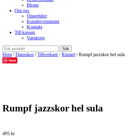
Blogg
Om oss
Öppettider
Kundrecensioner
Kontakt
Till kassan
Varukorg
Hem
/
Dansskor
/
Tillverkare
/
Rumpf
/ Rumpf jazzskor hel sula
Save
Rumpf jazzskor hel sula
495
kr