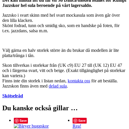
Det kan hända att du får en So Danca-modell istället för Rumpf
Jazzskor hel sula beroende på vårt lagersaldo.
Jazzsko i svart skinn med hel svart mockasula som även går över
den lilla klacken.
Skönt fodrad, tunn och smidig sko, som en handske på foten, för
t.ex. jazzdans, salsa m.m.
Välj gärna en halv storlek större än du brukar då modellen är lite
platta/trånga i tån.
Skon tillverkas i storlekar från (UK c9) EU 27 till (UK 12) EU 47
och i färgerna svart, vitt och beige. (Exakt tillgänglighet på storlekar
kan variera.)
Finns inte din storlek i listan nedan,
kontakta oss
för att beställa.
Jazzskon finns även med
delad sula
.
Skötselråd
Du kanske också gillar …
Save
Save
Rea!