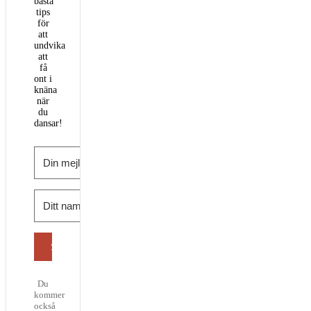
bästa
tips
för
att
undvika
att
få
ont i
knäna
när
du
dansar!
Skicka
Du
kommer
också