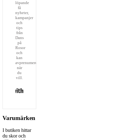
löpande
få
nyheter,
kampanjer
och
tips
från
Dans
på
Rosor
och
kan
avprenumerera
när
du
vill.
Built with Kit
Varumärken
I butiken hittar
du skor och