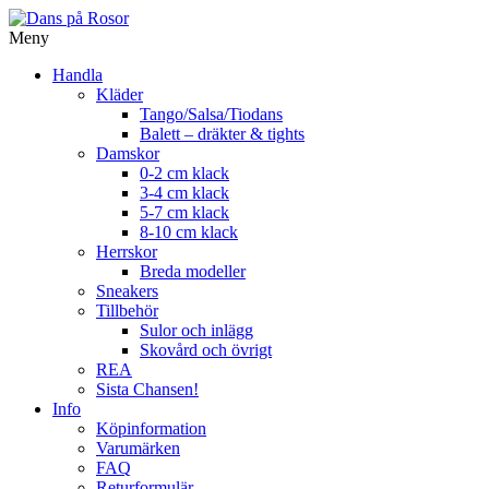
Skip
to
Meny
content
Handla
Kläder
Tango/Salsa/Tiodans
Balett – dräkter & tights
Damskor
0-2 cm klack
3-4 cm klack
5-7 cm klack
8-10 cm klack
Herrskor
Breda modeller
Sneakers
Tillbehör
Sulor och inlägg
Skovård och övrigt
REA
Sista Chansen!
Info
Köpinformation
Varumärken
FAQ
Returformulär