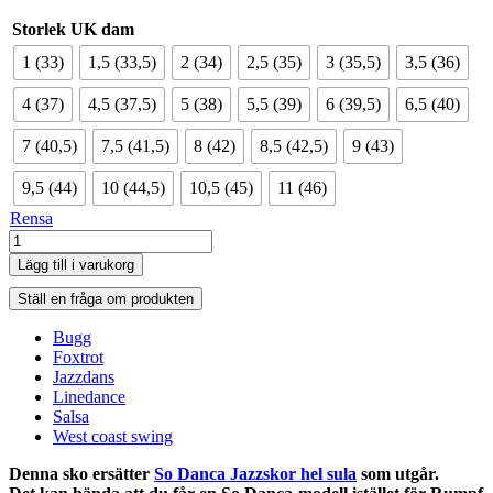
Storlek UK dam
1 (33)
1,5 (33,5)
2 (34)
2,5 (35)
3 (35,5)
3,5 (36)
4 (37)
4,5 (37,5)
5 (38)
5,5 (39)
6 (39,5)
6,5 (40)
7 (40,5)
7,5 (41,5)
8 (42)
8,5 (42,5)
9 (43)
9,5 (44)
10 (44,5)
10,5 (45)
11 (46)
Rensa
Rumpf
jazzskor
Lägg till i varukorg
hel
sula
Ställ en fråga om produkten
mängd
Bugg
Foxtrot
Jazzdans
Linedance
Salsa
West coast swing
Denna sko ersätter
So Danca Jazzskor hel sula
som utgår.